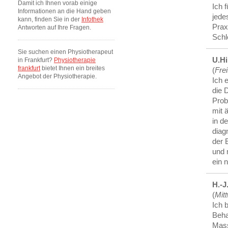
Damit ich Ihnen vorab einige
Ich 
Informationen an die Hand geben
jede
kann, finden Sie in der
Infothek
Prax
Antworten auf Ihre Fragen.
Schl
Sie suchen einen Physiotherapeut
U.Hi
in Frankfurt?
Physiotherapie
frankfurt
bietet Ihnen ein breites
(
Fre
Angebot der Physiotherapie.
Ich 
die 
Prob
mit 
in d
diag
der 
und 
ein 
H.-J
(
Mit
Ich 
Beha
Mass