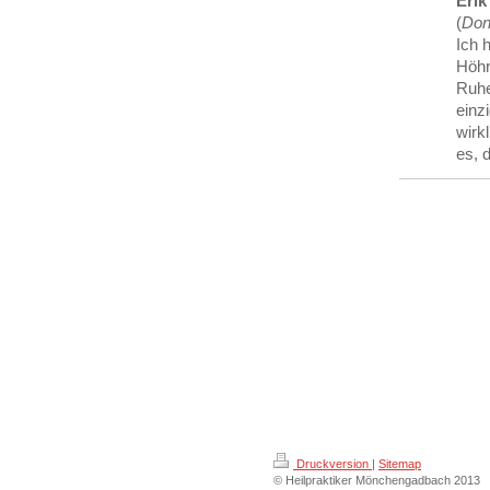
Erik
(
Don
Ich 
Höhr
Ruhe
einz
wirk
es, 
Druckversion
|
Sitemap
© Heilpraktiker Mönchengadbach 2013