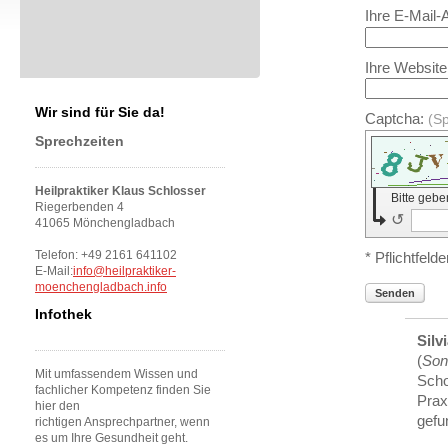
Ihre E-Mail-
Ihre Website
Wir sind für Sie da!
Captcha:
(S
Sprechzeiten
Heilpraktiker Klaus Schlosser
Bitte geb
Riegerbenden 4
↺
41065 Mönchengladbach
Telefon: +49 2161 641102
* Pflichtfelde
E-Mail:
info@heilpraktiker-
moenchengladbach.info
Senden
Infothek
Silv
(
Son
Mit umfassendem Wissen und
Scho
fachlicher Kompetenz finden Sie
Prax
hier den
gefu
richtigen Ansprechpartner, wenn
es um Ihre Gesundheit geht.