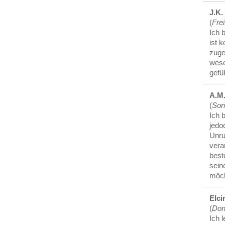
J.K.
(
Fre
Ich 
ist 
zuge
wese
gefü
A.M
(
Son
Ich 
jedo
Unru
vera
best
sein
möch
Elci
(
Don
Ich 