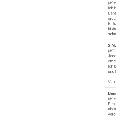
(
Mon
Ich 
Beha
groß
Er h
bish
sein
S.M.
(
Mit
Jede
empf
Ich 
und 
Viel
Ben
(
Mon
Beni
als 
verd