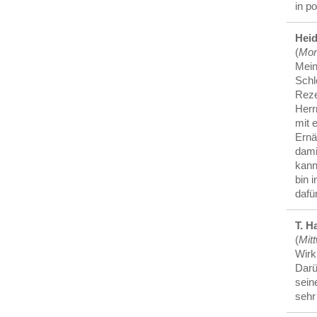
in p
Heid
(
Mon
Mein
Schl
Reze
Herr
mit 
Ernä
dami
kann
bin 
dafür
T. H
(
Mitt
Wirkl
Darü
sein
sehr