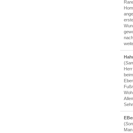
Rand
Home
ange
erst
Wund
gewo
nach
weit
Hah
(
Sam
Herr
beim
Eben
Fußr
Wohl
All
Sehr
EBe
(
Son
Man s