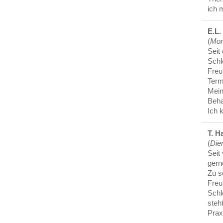
ich 
E.L.
(
Mon
Seit
Schl
Freu
Term
Mein
Beha
Ich 
T. H
(
Die
Seit
gern
Zu s
Freu
Schl
steh
Prax