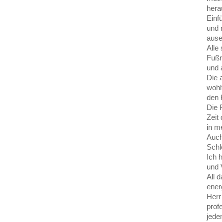
hera
Einf
und 
ause
Alle
Fußr
und 
Die 
wohl
den 
Die 
Zeit
in m
Auch
Schl
Ich 
und 
All 
ener
Herr
prof
jede