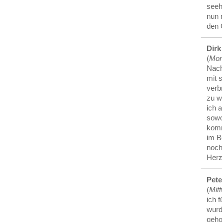
seeh
nun 
den 
Dirk
(
Mon
Nach
mit 
verb
zu w
ich 
sowo
komm
im 
noch
Herz
Pete
(
Mitt
ich 
wurd
geho