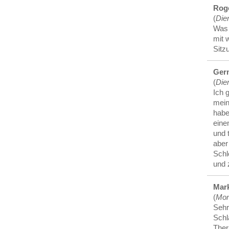
Roge
(
Die
Was 
mit 
Sitz
Ger
(
Die
Ich 
mein
habe
eine
und 
aber
Schl
und 
Mar
(
Mon
Sehr
Schl
Ther