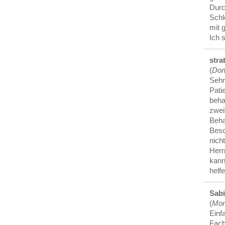
Durc
Schl
mit 
Ich 
strat
(
Don
Sehr
Pati
beha
zwei
Beha
Besc
nich
Herr
kann
helf
Sabi
(
Mon
Einf
Fach