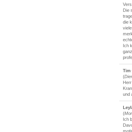
Vers
Die 
trag
die 
viel
merk
ech
Ich 
ganz
prof
Tim 
(
Die
Herr
Kran
und 
Leyl
(
Mon
Ich 
Davo
moti