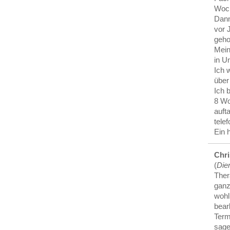
Woch
Dann
vor 
geho
Mein
in U
Ich 
über
Ich 
8 Wo
aufta
telef
Ein 
Chri
(
Die
Ther
ganz
wohl 
bearb
Term
sage