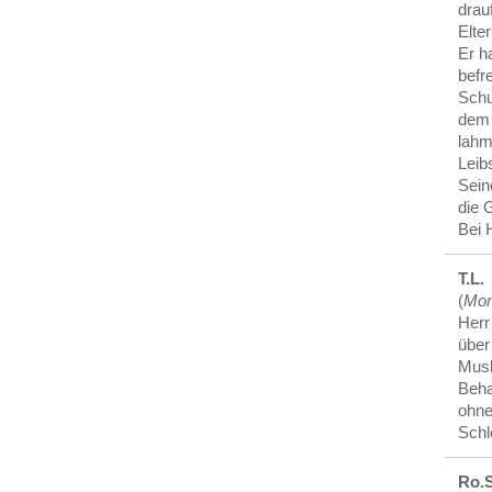
drau
Elte
Er h
befr
Schu
dem 
lahm
Leib
Sein
die 
Bei 
T.L.
(
Mon
Herr 
über
Musk
Beha
ohne
Schl
Ro.